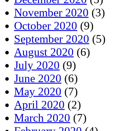
November 2020
(3)
October 2020
(9)
September 2020
(5)
August 2020
(6)
July 2020
(9)
June 2020
(6)
May 2020
(7)
April 2020
(2)
March 2020
(7)
February 2020
(4)