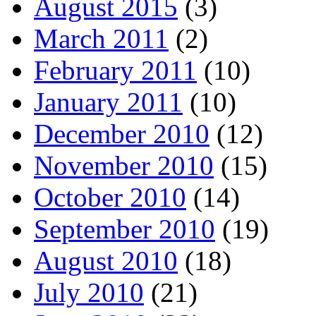
August 2015
(3)
March 2011
(2)
February 2011
(10)
January 2011
(10)
December 2010
(12)
November 2010
(15)
October 2010
(14)
September 2010
(19)
August 2010
(18)
July 2010
(21)