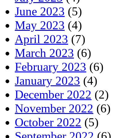
June 2023
(5)
May 2023
(4)
April 2023
(7)
March 2023
(6)
February 2023
(6)
January 2023
(4)
December 2022
(2)
November 2022
(6)
October 2022
(5)
September 2022
(6)