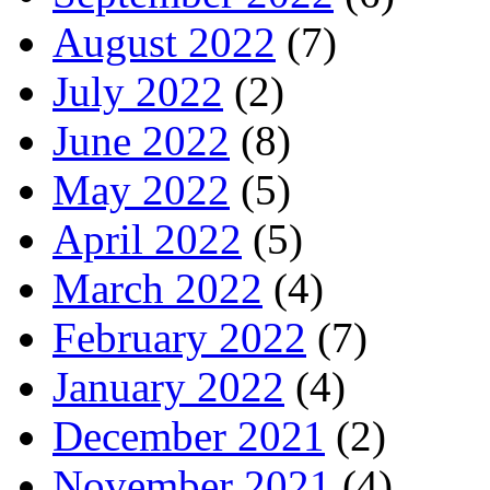
August 2022
(7)
July 2022
(2)
June 2022
(8)
May 2022
(5)
April 2022
(5)
March 2022
(4)
February 2022
(7)
January 2022
(4)
December 2021
(2)
November 2021
(4)