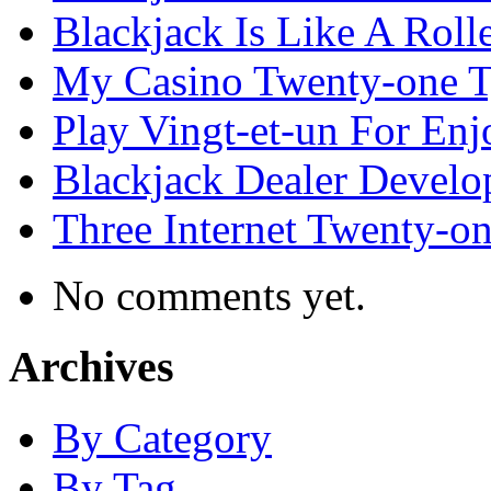
Blackjack Is Like A Roll
My Casino Twenty-one 
Play Vingt-et-un For Enj
Blackjack Dealer Devel
Three Internet Twenty-on
No comments yet.
Archives
By Category
By Tag