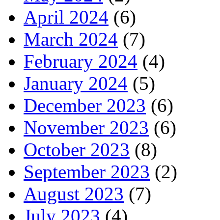
April 2024
(6)
March 2024
(7)
February 2024
(4)
January 2024
(5)
December 2023
(6)
November 2023
(6)
October 2023
(8)
September 2023
(2)
August 2023
(7)
July 2023
(4)