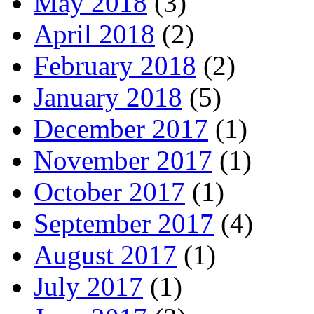
May 2018
(3)
April 2018
(2)
February 2018
(2)
January 2018
(5)
December 2017
(1)
November 2017
(1)
October 2017
(1)
September 2017
(4)
August 2017
(1)
July 2017
(1)