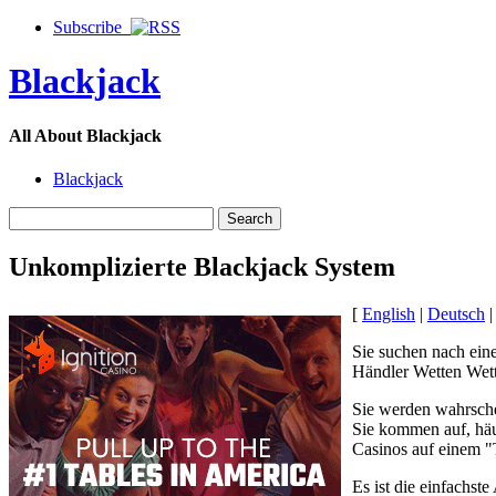
Subscribe
Blackjack
All About Blackjack
Blackjack
Unkomplizierte Blackjack System
[
English
|
Deutsch
Sie suchen nach ein
Händler Wetten Wett
Sie werden wahrsche
Sie kommen auf, häuf
Casinos auf einem "T
Es ist die einfachst