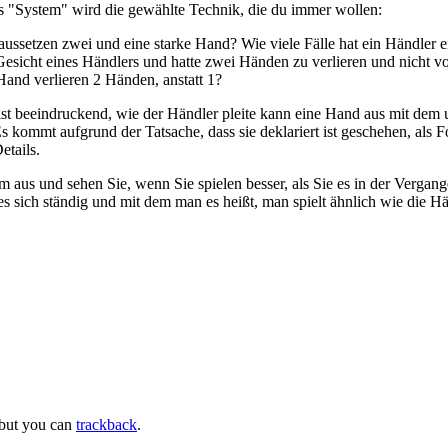
es "System" wird die gewählte Technik, die du immer wollen:
aussetzen zwei und eine starke Hand? Wie viele Fälle hat ein Händler e
Gesicht eines Händlers und hatte zwei Händen zu verlieren und nicht v
Hand verlieren 2 Händen, anstatt 1?
at ist beeindruckend, wie der Händler pleite kann eine Hand aus mit de
Es kommt aufgrund der Tatsache, dass sie deklariert ist geschehen, al
etails.
 aus und sehen Sie, wenn Sie spielen besser, als Sie es in der Vergan
s sich ständig und mit dem man es heißt, man spielt ähnlich wie die Hä
 but you can
trackback
.