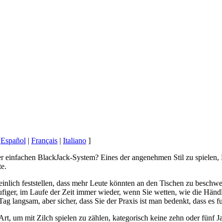
|
Español
|
Français
|
Italiano
]
er einfachen BlackJack-System? Eines der angenehmen Stil zu spielen, 
e.
inlich feststellen, dass mehr Leute könnten an den Tischen zu beschwe
iger, im Laufe der Zeit immer wieder, wenn Sie wetten, wie die Händler
ag langsam, aber sicher, dass Sie der Praxis ist man bedenkt, dass es fu
e Art, um mit Zilch spielen zu zählen, kategorisch keine zehn oder fün