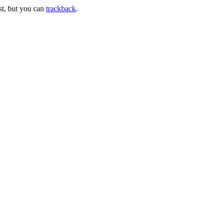
st, but you can
trackback
.