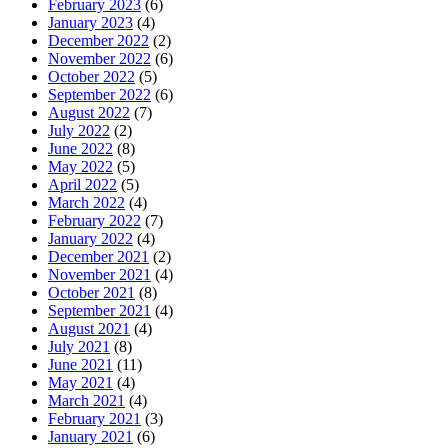
February 2023
(6)
January 2023
(4)
December 2022
(2)
November 2022
(6)
October 2022
(5)
September 2022
(6)
August 2022
(7)
July 2022
(2)
June 2022
(8)
May 2022
(5)
April 2022
(5)
March 2022
(4)
February 2022
(7)
January 2022
(4)
December 2021
(2)
November 2021
(4)
October 2021
(8)
September 2021
(4)
August 2021
(4)
July 2021
(8)
June 2021
(11)
May 2021
(4)
March 2021
(4)
February 2021
(3)
January 2021
(6)