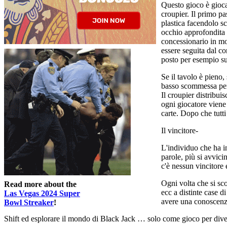
Questo gioco è giocat
croupier. Il primo pa
plastica facendolo sc
occhio approfondita n
concessionario in mo
essere seguita dal co
posto per esempio sul
Se il tavolo è pieno
basso scommessa per 
Il croupier distribui
ogni giocatore viene 
carte. Dopo che tutti
Il vincitore-
L'individuo che ha i
parole, più si avvici
c'è nessun vincitore
Ogni volta che si sc
Read more about the
ecc a distinte case 
Las Vegas 2024 Super
avere una conoscenza 
Bowl Streaker
!
Shift ed esplorare il mondo di Black Jack … solo come gioco per div