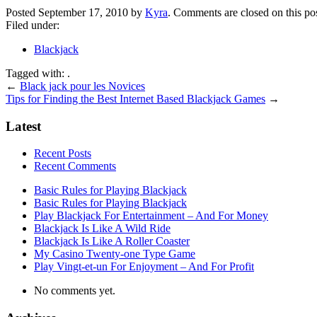
Posted September 17, 2010 by
Kyra
. Comments are closed on this po
Filed under:
Blackjack
Tagged with: .
←
Black jack pour les Novices
Tips for Finding the Best Internet Based Blackjack Games
→
Latest
Recent Posts
Recent Comments
Basic Rules for Playing Blackjack
Basic Rules for Playing Blackjack
Play Blackjack For Entertainment – And For Money
Blackjack Is Like A Wild Ride
Blackjack Is Like A Roller Coaster
My Casino Twenty-one Type Game
Play Vingt-et-un For Enjoyment – And For Profit
No comments yet.