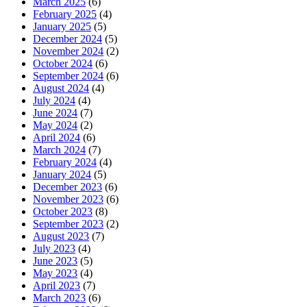
March 2025
(6)
February 2025
(4)
January 2025
(5)
December 2024
(5)
November 2024
(2)
October 2024
(6)
September 2024
(6)
August 2024
(4)
July 2024
(4)
June 2024
(7)
May 2024
(2)
April 2024
(6)
March 2024
(7)
February 2024
(4)
January 2024
(5)
December 2023
(6)
November 2023
(6)
October 2023
(8)
September 2023
(2)
August 2023
(7)
July 2023
(4)
June 2023
(5)
May 2023
(4)
April 2023
(7)
March 2023
(6)