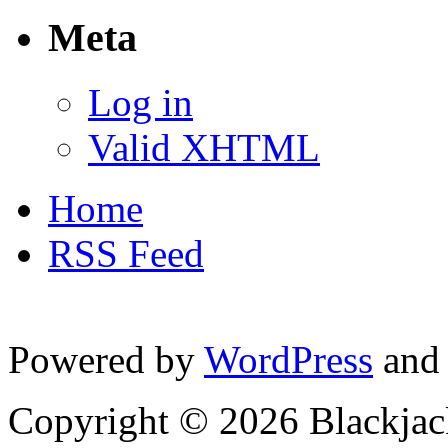
Meta
Log in
Valid XHTML
Home
RSS Feed
Powered by
WordPress
and
Copyright © 2026 Blackjac