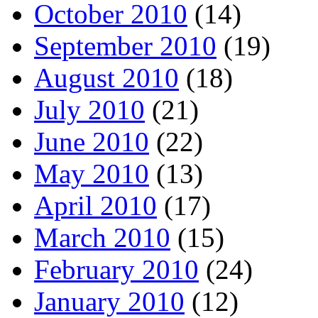
October 2010
(14)
September 2010
(19)
August 2010
(18)
July 2010
(21)
June 2010
(22)
May 2010
(13)
April 2010
(17)
March 2010
(15)
February 2010
(24)
January 2010
(12)