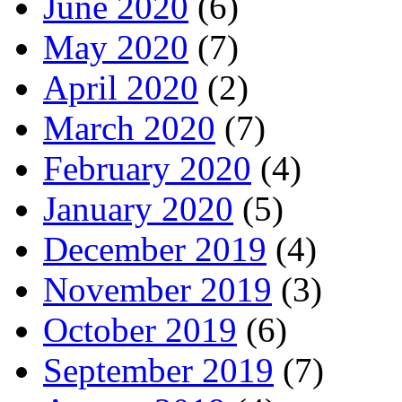
June 2020
(6)
May 2020
(7)
April 2020
(2)
March 2020
(7)
February 2020
(4)
January 2020
(5)
December 2019
(4)
November 2019
(3)
October 2019
(6)
September 2019
(7)