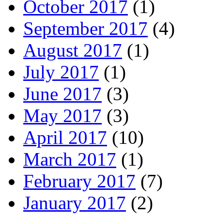
October 2017
(1)
September 2017
(4)
August 2017
(1)
July 2017
(1)
June 2017
(3)
May 2017
(3)
April 2017
(10)
March 2017
(1)
February 2017
(7)
January 2017
(2)