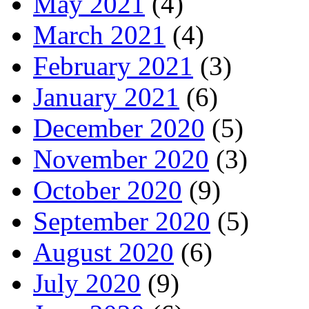
May 2021
(4)
March 2021
(4)
February 2021
(3)
January 2021
(6)
December 2020
(5)
November 2020
(3)
October 2020
(9)
September 2020
(5)
August 2020
(6)
July 2020
(9)