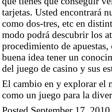
que tienes que conseguir ve
tarjetas. Usted encontrará 
como dos-tres, etc en disti
modo podrá descubrir los at
procedimiento de apuestas, 
buena idea tener un conocim
del juego de casino y sus es
El cambio en y explorar el
como un juego para la dive
Posted September 17, 2010