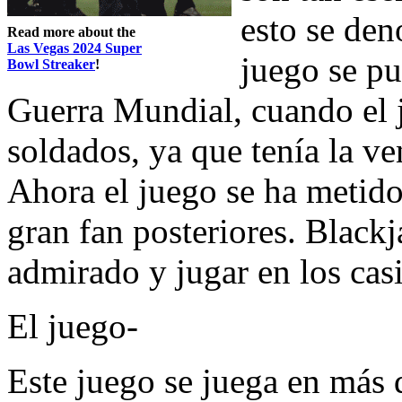
esto se den
Read more about the
Las Vegas 2024 Super
juego se pu
Bowl Streaker
!
Guerra Mundial, cuando el 
soldados, ya que tenía la v
Ahora el juego se ha metido
gran fan posteriores. Blackj
admirado y jugar en los cas
El juego-
Este juego se juega en más 