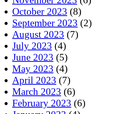
October 2023
(8)
September 2023
(2)
August 2023
(7)
July 2023
(4)
June 2023
(5)
May 2023
(4)
April 2023
(7)
March 2023
(6)
February 2023
(6)